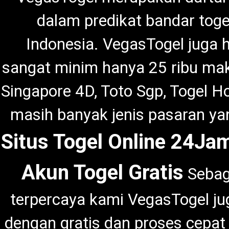
dalam predikat bandar togel
Indonesia. VegasTogel juga
sangat minim hanya 25 ribu ma
Singapore 4D, Toto Sgp, Togel H
masih banyak jenis pasaran ya
Situs Togel Online 24Ja
Akun Togel Gratis
Sebaga
terpercaya kami VegasTogel jug
dengan gratis dan proses cepat