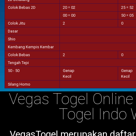
Colok Bebas 2D
20 = 02
25 = 52
00 = 00
50 = 05
Colok Jitu
2
0
Dasar
Shio
Kembang Kempis Kembar
Colok Bebas
2
0
Tengah Tepi
50 - 50
Genap
Genap
Kecil
Kecil
Silang Homo
Vegas Togel Online
Togel Indo
VegasTogel merupakan daftar 