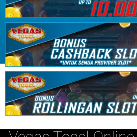
Vegas Togel Online