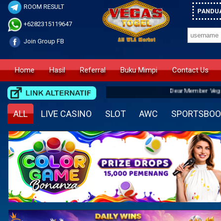
ROOM RESULT
PANDUA
+6282315119647
Join Group FB
Home
Hasil
Referral
Buku Mimpi
Contact Us
Dear Member VegasTogel, Mi
ALL
LIVE CASINO
SLOT
AWC
SPORTSBOO