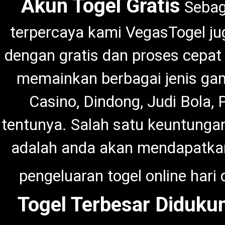
Akun Togel Gratis
Sebaga
terpercaya kami VegasTogel jug
dengan gratis dan proses cepat
memainkan berbagai jenis game 
Casino, Dindong, Judi Bola,
tentunya. Salah satu keuntungan
adalah anda akan mendapatkan 
pengeluaran togel online hari
Togel Terbesar Didukun