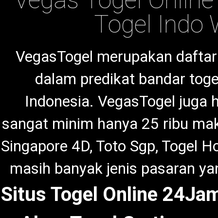
Togel Indo
VegasTogel merupakan daftar 
dalam predikat bandar togel
Indonesia. VegasTogel juga
sangat minim hanya 25 ribu ma
Singapore 4D, Toto Sgp, Togel H
masih banyak jenis pasaran ya
Situs Togel Online 24Ja