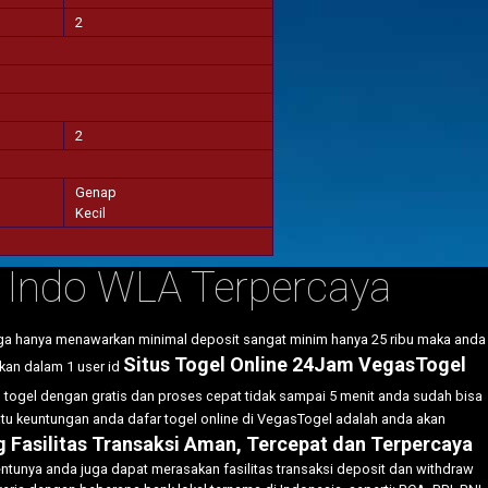
2
2
Genap
Kecil
l Indo WLA Terpercaya
juga hanya menawarkan minimal deposit sangat minim hanya 25 ribu maka anda
Situs Togel Online 24Jam VegasTogel
kan dalam 1 user id
n togel dengan gratis dan proses cepat tidak sampai 5 menit anda sudah bisa
 satu keuntungan anda dafar togel online di VegasTogel adalah anda akan
 Fasilitas Transaksi Aman, Tercepat dan Terpercaya
tunya anda juga dapat merasakan fasilitas transaksi deposit dan withdraw