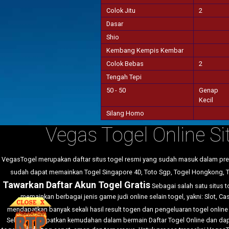
Colok Jitu
2
Dasar
Shio
Kembang Kempis Kembar
Colok Bebas
2
Tengah Tepi
50 - 50
Genap
Kecil
Silang Homo
Vegas Togel Online S
VegasTogel merupakan daftar situs togel resmi yang sudah masuk dalam pred
sudah dapat memainkan Togel Singapore 4D, Toto Sgp, Togel Hongkong, To
Tawarkan Daftar Akun Togel Gratis
Sebagai salah satu situs 
memainkan berbagai jenis game judi online selain togel, yakni: Slot, C
mendapatkan banyak sekali hasil result togen dan pengeluaran togel online
Selain mendapatkan kemudahan dalam bermain Daftar Togel Online dan dapa