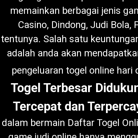
memainkan berbagai jenis game 
Casino, Dindong, Judi Bola,
tentunya. Salah satu keuntungan
adalah anda akan mendapatkan 
pengeluaran togel online hari
Togel Terbesar Didukun
Tercepat dan Terperca
dalam bermain Daftar Togel Onl
game judi online hanya menggu