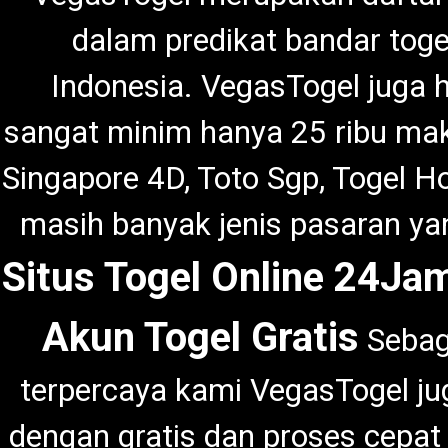
dalam predikat bandar togel
Indonesia. VegasTogel juga
sangat minim hanya 25 ribu ma
Singapore 4D, Toto Sgp, Togel H
masih banyak jenis pasaran ya
Situs Togel Online 24Ja
Akun Togel Gratis
Sebaga
terpercaya kami VegasTogel jug
dengan gratis dan proses cepat