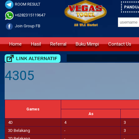
ROOM RESULT
PANDUA
+6282315119647
Join Group FB
Home
Hasil
Referral
Buku Mimpi
Contact Us
4305
Games
As
4D
4
3
3D Belakang
-
3
2D Belakang
-
-