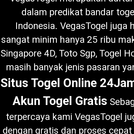
dalam predikat bandar togel
Indonesia. VegasTogel juga
sangat minim hanya 25 ribu ma
Singapore 4D, Toto Sgp, Togel H
masih banyak jenis pasaran ya
Situs Togel Online 24Ja
Akun Togel Gratis
Sebaga
terpercaya kami VegasTogel jug
dengan gratis dan proses cepat