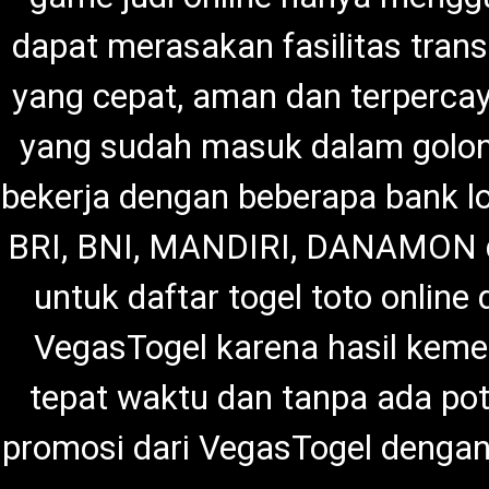
dapat merasakan fasilitas trans
yang cepat, aman dan terpercay
yang sudah masuk dalam golong
bekerja dengan beberapa bank lo
BRI, BNI, MANDIRI, DANAMON 
untuk daftar togel toto online
VegasTogel karena hasil keme
tepat waktu dan tanpa ada pot
promosi dari VegasTogel dengan 