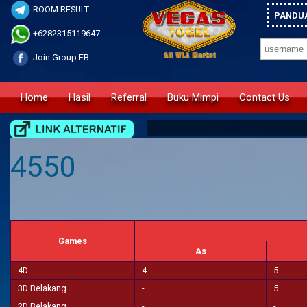
ROOM RESULT
PANDUA
+6282315119647
Join Group FB
Home
Hasil
Referral
Buku Mimpi
Contact Us
4550
Games
As
4D
4
5
3D Belakang
-
5
2D Belakang
-
-