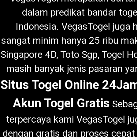
dalam predikat bandar togel
Indonesia. VegasTogel juga
sangat minim hanya 25 ribu ma
Singapore 4D, Toto Sgp, Togel H
masih banyak jenis pasaran ya
Situs Togel Online 24Ja
Akun Togel Gratis
Sebaga
terpercaya kami VegasTogel jug
dengan gratis dan proses cepat