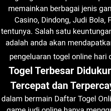
memainkan berbagai jenis game 
Casino, Dindong, Judi Bola,
tentunya. Salah satu keuntungan
adalah anda akan mendapatkan 
pengeluaran togel online hari
Togel Terbesar Didukun
Tercepat dan Terperca
dalam bermain Daftar Togel Onl
game judi online hanya menggu