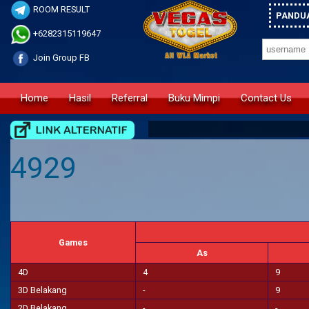
ROOM RESULT
PANDUA
+6282315119647
Join Group FB
Home
Hasil
Referral
Buku Mimpi
Contact Us
4929
Games
As
4D
4
9
3D Belakang
-
9
2D Belakang
-
-