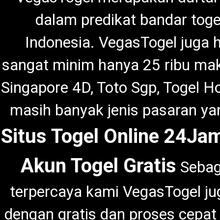
dalam predikat bandar togel
Indonesia. VegasTogel juga
sangat minim hanya 25 ribu ma
Singapore 4D, Toto Sgp, Togel H
masih banyak jenis pasaran ya
Situs Togel Online 24Ja
Akun Togel Gratis
Sebaga
terpercaya kami VegasTogel jug
dengan gratis dan proses cepat