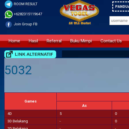
ROOM RESULT
PANDUA
+6282315119647
Join Group FB
Home
Hasil
Referral
Buku Mimpi
Contact Us
5032
Games
As
4D
5
0
3D Belakang
-
0
2D Belakang
-
-