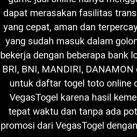
dapat merasakan fasilitas trans
yang cepat, aman dan terpercay
yang sudah masuk dalam golong
bekerja dengan beberapa bank lo
BRI, BNI, MANDIRI, DANAMON 
untuk daftar togel toto online
VegasTogel karena hasil keme
tepat waktu dan tanpa ada pot
promosi dari VegasTogel dengan 