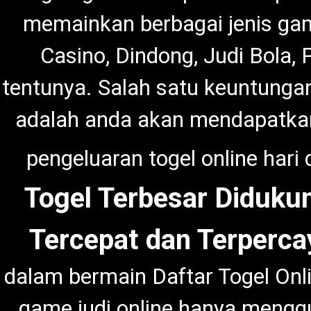
memainkan berbagai jenis game 
Casino, Dindong, Judi Bola,
tentunya. Salah satu keuntungan
adalah anda akan mendapatkan 
pengeluaran togel online hari
Togel Terbesar Didukun
Tercepat dan Terperca
dalam bermain Daftar Togel Onl
game judi online hanya menggu