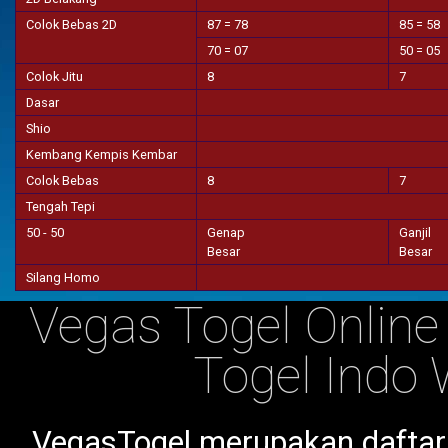
Colok Bebas 2D
87 = 78
85 = 58
70 = 07
50 = 05
Colok Jitu
8
7
Dasar
Shio
Kembang Kempis Kembar
Colok Bebas
8
7
Tengah Tepi
50 - 50
Genap
Ganjil
Besar
Besar
Silang Homo
Vegas Togel Online
Togel Indo
VegasTogel merupakan daftar 