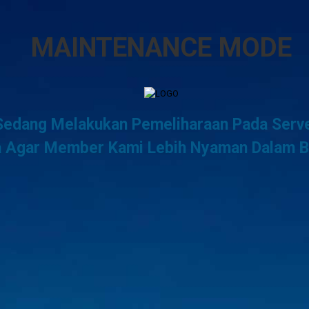
MAINTENANCE MODE
edang Melakukan Pemeliharaan Pada Serve
 Agar Member Kami Lebih Nyaman Dalam B