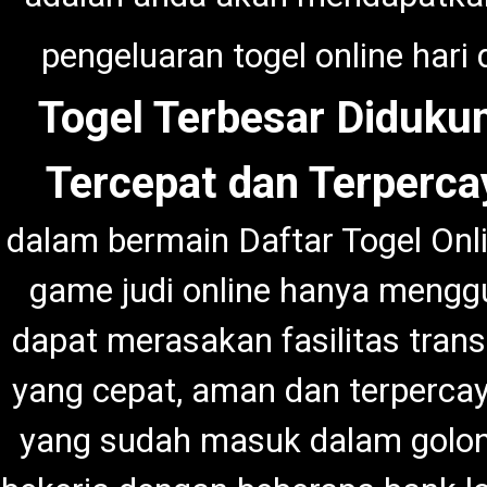
pengeluaran togel online hari
Togel Terbesar Didukun
Tercepat dan Terperca
dalam bermain Daftar Togel Onl
game judi online hanya menggu
dapat merasakan fasilitas trans
yang cepat, aman dan terpercay
yang sudah masuk dalam golong