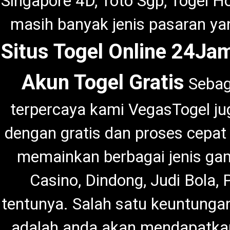
Singapore 4D, Toto Sgp, Togel H
masih banyak jenis pasaran ya
Situs Togel Online 24Ja
Akun Togel Gratis
Sebaga
terpercaya kami VegasTogel jug
dengan gratis dan proses cepat
memainkan berbagai jenis game 
Casino, Dindong, Judi Bola,
tentunya. Salah satu keuntungan
adalah anda akan mendapatkan 