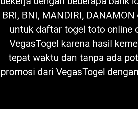
bekerja dengan beberapa bank lo
BRI, BNI, MANDIRI, DANAMON 
untuk daftar togel toto online
VegasTogel karena hasil keme
tepat waktu dan tanpa ada pot
promosi dari VegasTogel dengan 