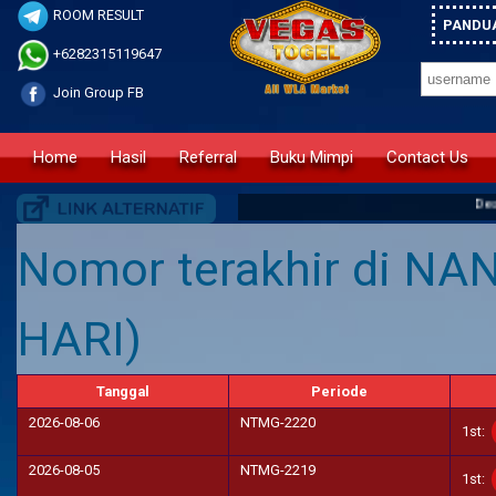
ROOM RESULT
PANDUA
+6282315119647
Join Group FB
Home
Hasil
Referral
Buku Mimpi
Contact Us
Dear Me
Nomor terakhir di N
HARI)
Tanggal
Periode
2026-08-06
NTMG-2220
1st:
2026-08-05
NTMG-2219
1st: