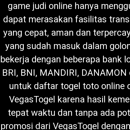
game judi online hanya menggu
dapat merasakan fasilitas trans
yang cepat, aman dan terpercay
yang sudah masuk dalam golong
bekerja dengan beberapa bank lo
BRI, BNI, MANDIRI, DANAMON 
untuk daftar togel toto online
VegasTogel karena hasil keme
tepat waktu dan tanpa ada pot
promosi dari VegasTogel dengan 