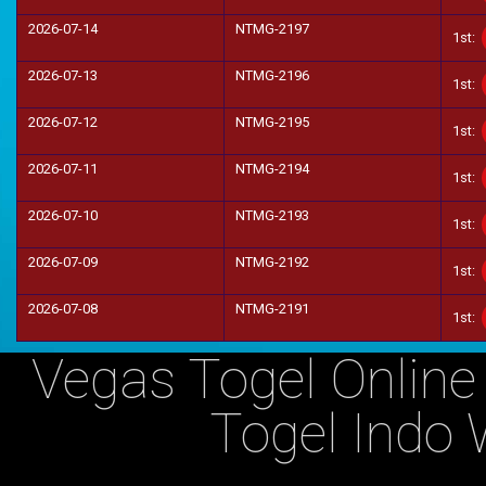
2026-07-14
NTMG-2197
1st:
2026-07-13
NTMG-2196
1st:
2026-07-12
NTMG-2195
1st:
2026-07-11
NTMG-2194
1st:
2026-07-10
NTMG-2193
1st:
2026-07-09
NTMG-2192
1st:
2026-07-08
NTMG-2191
1st:
Vegas Togel Online
Togel Indo