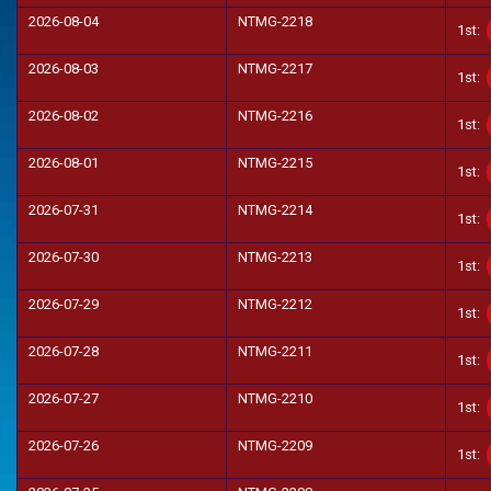
2026-08-04
NTMG-2218
1st:
2026-08-03
NTMG-2217
1st:
2026-08-02
NTMG-2216
1st:
2026-08-01
NTMG-2215
1st:
2026-07-31
NTMG-2214
1st:
2026-07-30
NTMG-2213
1st:
2026-07-29
NTMG-2212
1st:
2026-07-28
NTMG-2211
1st:
2026-07-27
NTMG-2210
1st:
2026-07-26
NTMG-2209
1st: