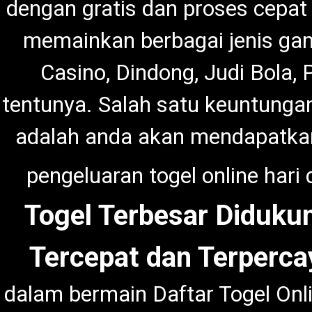
dengan gratis dan proses cepat
memainkan berbagai jenis game 
Casino, Dindong, Judi Bola,
tentunya. Salah satu keuntungan
adalah anda akan mendapatkan 
pengeluaran togel online hari
Togel Terbesar Didukun
Tercepat dan Terperca
dalam bermain Daftar Togel Onl