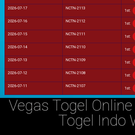
2026-07-17
NCTN-2113
1st:
2026-07-16
NCTN-2112
1st:
2026-07-15
NCTN-2111
1st:
2026-07-14
NCTN-2110
1st:
2026-07-13
NCTN-2109
1st:
2026-07-12
NCTN-2108
1st:
2026-07-11
NCTN-2107
1st:
Vegas Togel Online
Togel Indo