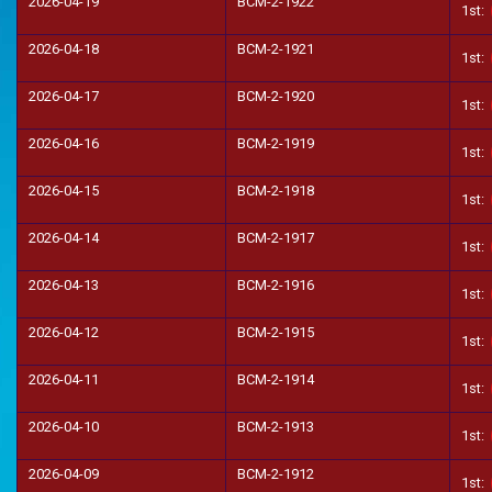
2026-04-19
BCM-2-1922
1st:
2026-04-18
BCM-2-1921
1st:
2026-04-17
BCM-2-1920
1st:
2026-04-16
BCM-2-1919
1st:
2026-04-15
BCM-2-1918
1st:
2026-04-14
BCM-2-1917
1st:
2026-04-13
BCM-2-1916
1st:
2026-04-12
BCM-2-1915
1st:
2026-04-11
BCM-2-1914
1st:
2026-04-10
BCM-2-1913
1st:
2026-04-09
BCM-2-1912
1st: