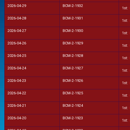
2026-04-29
BCM-2-1932
1st:
2026-04-28
BCM-2-1931
1st:
2026-04-27
BCM-2-1930
1st:
2026-04-26
BCM-2-1929
1st:
2026-04-25
BCM-2-1928
1st:
2026-04-24
BCM-2-1927
1st:
2026-04-23
BCM-2-1926
1st:
2026-04-22
BCM-2-1925
1st:
2026-04-21
BCM-2-1924
1st:
2026-04-20
BCM-2-1923
1st: