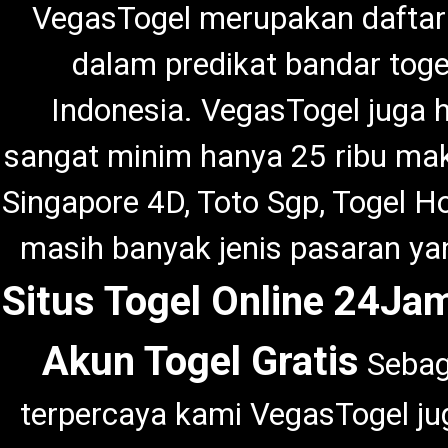
VegasTogel merupakan daftar 
dalam predikat bandar togel
Indonesia. VegasTogel juga
sangat minim hanya 25 ribu ma
Singapore 4D, Toto Sgp, Togel H
masih banyak jenis pasaran ya
Situs Togel Online 24Ja
Akun Togel Gratis
Sebaga
terpercaya kami VegasTogel jug