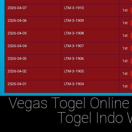
2026-04-07
LTM-3-1910
1st:
2026-04-06
LTM-3-1909
1st:
2026-04-05
LTM-3-1908
1st:
2026-04-04
LTM-3-1907
1st:
2026-04-03
LTM-3-1906
1st:
2026-04-02
LTM-3-1905
1st:
2026-04-01
LTM-3-1904
1st:
Vegas Togel Online
Togel Indo