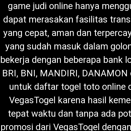
game judi online hanya menggu
dapat merasakan fasilitas trans
yang cepat, aman dan terpercay
yang sudah masuk dalam golong
bekerja dengan beberapa bank lo
BRI, BNI, MANDIRI, DANAMON 
untuk daftar togel toto online
VegasTogel karena hasil keme
tepat waktu dan tanpa ada pot
promosi dari VegasTogel dengan 