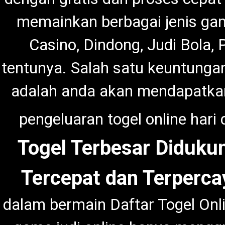
memainkan berbagai jenis game 
Casino, Dindong, Judi Bola,
tentunya. Salah satu keuntungan
adalah anda akan mendapatkan 
pengeluaran togel online hari
Togel Terbesar Didukun
Tercepat dan Terperca
dalam bermain Daftar Togel Onl