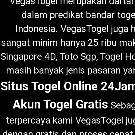
VegasTogel merupakan daftar 
dalam predikat bandar togel
Indonesia. VegasTogel juga
sangat minim hanya 25 ribu ma
Singapore 4D, Toto Sgp, Togel H
masih banyak jenis pasaran ya
Situs Togel Online 24Ja
Akun Togel Gratis
Sebaga
terpercaya kami VegasTogel jug
dengan gratis dan proses cepat